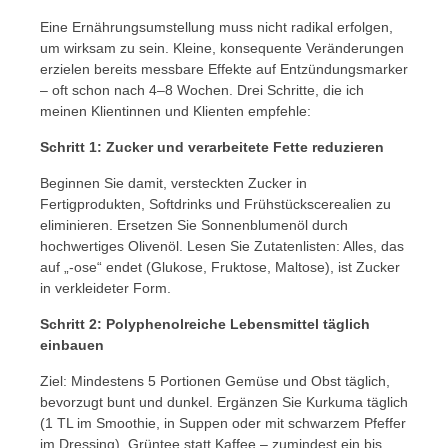
Eine Ernährungsumstellung muss nicht radikal erfolgen,
um wirksam zu sein. Kleine, konsequente Veränderungen
erzielen bereits messbare Effekte auf Entzündungsmarker
– oft schon nach 4–8 Wochen. Drei Schritte, die ich
meinen Klientinnen und Klienten empfehle:
Schritt 1: Zucker und verarbeitete Fette reduzieren
Beginnen Sie damit, versteckten Zucker in
Fertigprodukten, Softdrinks und Frühstückscerealien zu
eliminieren. Ersetzen Sie Sonnenblumenöl durch
hochwertiges Olivenöl. Lesen Sie Zutatenlisten: Alles, das
auf „-ose“ endet (Glukose, Fruktose, Maltose), ist Zucker
in verkleideter Form.
Schritt 2: Polyphenolreiche Lebensmittel täglich
einbauen
Ziel: Mindestens 5 Portionen Gemüse und Obst täglich,
bevorzugt bunt und dunkel. Ergänzen Sie Kurkuma täglich
(1 TL im Smoothie, in Suppen oder mit schwarzem Pfeffer
im Dressing). Grüntee statt Kaffee – zumindest ein bis