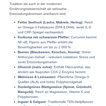
Tradition als auch in der modernen
Ernährungswissenschaft als wirksame
Entzündungsbremsen anerkannt sind:
Fetter Seefisch (Lachs, Makrele, Hering):
Reich
an Omega-3-Fettsäuren (EPA & DHA), senkt IL-6
und CRP-Spiegel nachweislich.
Kurkuma mit schwarzem Pfeffer:
Curcumin hemmt
NF-κB; Piperin aus Pfeffer erhöht die
Bioverfügbarkeit um bis zu 2.000 %.
Beeren (Blaubeeren, Kirschen, Aronia):
Hoher
Anthocyan-Gehalt – reduziert oxidativen Stress und
senkt Entzündungsmarker.
Olivenöl (nativ extra):
Enthält Oleocanthal, das
ähnlich wie Ibuprofen COX-2-Enzyme hemmt.
Walnüsse & Leinsamen:
Pflanzliche Omega-3-
Quellen (ALA) und hoher Polyphenolgehalt.
Dunkelgrünes Blattgemüse (Spinat, Grünkohl,
Mangold):
Reich an Magnesium, Vitamin K und
Polyphenolen.
Ingwer & Galgant:
Traditionelle TEN-Heilpflanzen