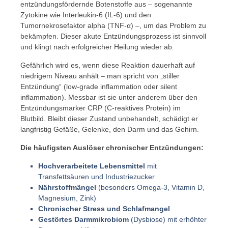
entzündungsfördernde Botenstoffe aus – sogenannte
Zytokine wie Interleukin-6 (IL-6) und den
Tumornekrosefaktor alpha (TNF-α) –, um das Problem zu
bekämpfen. Dieser akute Entzündungsprozess ist sinnvoll
und klingt nach erfolgreicher Heilung wieder ab.
Gefährlich wird es, wenn diese Reaktion dauerhaft auf
niedrigem Niveau anhält – man spricht von „stiller
Entzündung“ (low-grade inflammation oder silent
inflammation). Messbar ist sie unter anderem über den
Entzündungsmarker CRP (C-reaktives Protein) im
Blutbild. Bleibt dieser Zustand unbehandelt, schädigt er
langfristig Gefäße, Gelenke, den Darm und das Gehirn.
Die häufigsten Auslöser chronischer Entzündungen:
Hochverarbeitete Lebensmittel
mit
Transfettsäuren und Industriezucker
Nährstoffmängel
(besonders Omega-3, Vitamin D,
Magnesium, Zink)
Chronischer Stress und Schlafmangel
Gestörtes Darmmikrobiom
(Dysbiose) mit erhöhter