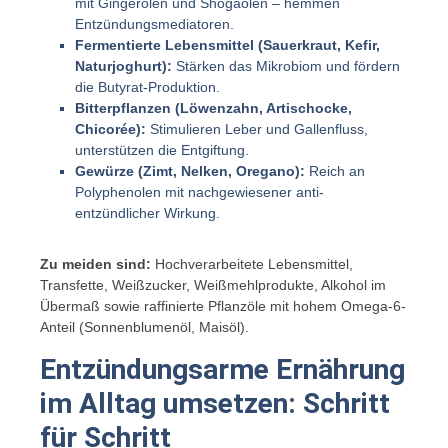
mit Gingerolen und Shogaolen – hemmen
Entzündungsmediatoren.
Fermentierte Lebensmittel (Sauerkraut, Kefir,
Naturjoghurt):
Stärken das Mikrobiom und fördern
die Butyrat-Produktion.
Bitterpflanzen (Löwenzahn, Artischocke,
Chicorée):
Stimulieren Leber und Gallenfluss,
unterstützen die Entgiftung.
Gewürze (Zimt, Nelken, Oregano):
Reich an
Polyphenolen mit nachgewiesener anti-
entzündlicher Wirkung.
Zu meiden sind:
Hochverarbeitete Lebensmittel,
Transfette, Weißzucker, Weißmehlprodukte, Alkohol im
Übermaß sowie raffinierte Pflanzöle mit hohem Omega-6-
Anteil (Sonnenblumenöl, Maisöl).
Entzündungsarme Ernährung
im Alltag umsetzen: Schritt
für Schritt