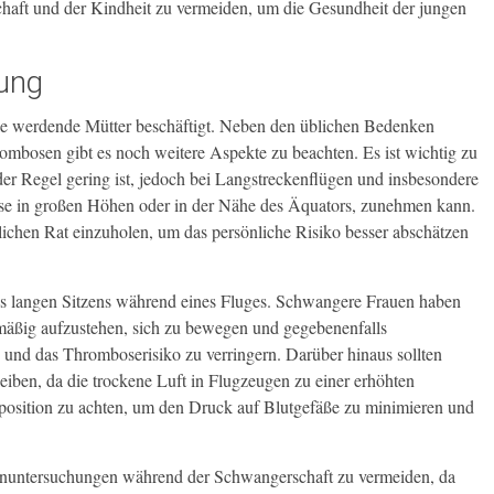
aft und der Kindheit zu vermeiden, um die Gesundheit der jungen
lung
le werdende Mütter beschäftigt. Neben den üblichen Bedenken
rombosen gibt es noch weitere Aspekte zu beachten. Es ist wichtig zu
der Regel gering ist, jedoch bei Langstreckenflügen und insbesondere
ise in großen Höhen oder in der Nähe des Äquators, zunehmen kann.
lichen Rat einzuholen, um das persönliche Risiko besser abschätzen
es langen Sitzens während eines Fluges. Schwangere Frauen haben
mäßig aufzustehen, sich zu bewegen und gegebenenfalls
und das Thromboserisiko zu verringern. Darüber hinaus sollten
eiben, da die trockene Luft in Flugzeugen zu einer erhöhten
tzposition zu achten, um den Druck auf Blutgefäße zu minimieren und
tgenuntersuchungen während der Schwangerschaft zu vermeiden, da