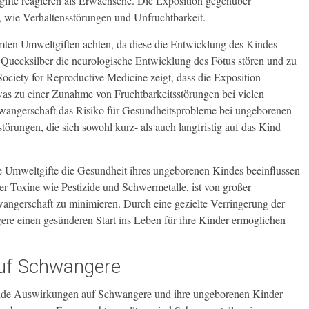
gifte reagieren als Erwachsene. Die Exposition gegenüber
 wie Verhaltensstörungen und Unfruchtbarkeit.
mten Umweltgiften achten, da diese die Entwicklung des Kindes
Quecksilber die neurologische Entwicklung des Fötus stören und zu
ociety for Reproductive Medicine zeigt, dass die Exposition
was zu einer Zunahme von Fruchtbarkeitsstörungen bei vielen
hwangerschaft das Risiko für Gesundheitsprobleme bei ungeborenen
örungen, die sich sowohl kurz- als auch langfristig auf das Kind
ie Umweltgifte die Gesundheit ihres ungeborenen Kindes beeinflussen
 Toxine wie Pestizide und Schwermetalle, ist von großer
ngerschaft zu minimieren. Durch eine gezielte Verringerung der
e einen gesünderen Start ins Leben für ihre Kinder ermöglichen
uf Schwangere
de Auswirkungen auf Schwangere und ihre ungeborenen Kinder