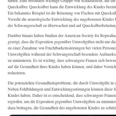
haben. Eine besonders wichtige Gruppe von Schadstoffen, auf die
Quecksilber. Quecksilber kann die Entwicklung des Kindes beei
Ein bekanntes Beispiel ist die Belastung von Fischen mit Quecksil
Verzehr die neurologische Entwicklung des ungeborenen Kindes b
der Schwangerschaft zu überwachen und auf Quecksilberbelastun
Darüber hinaus haben Studien der American Society for Reproduc
gezeigt, dass die Exposition gegenüber Umweltgiften nicht nur d
zu einer Zunahme von Fruchtbarkeitsstörungen bei vielen Personen 
Umweltgiften während der Schwangerschaft besondere Aufmerksa
zu minimieren. Es ist wichtig, dass schwangere Frauen sich bew
auf die Gesundheit ihres Kindes haben können, und daher Vorsic
reduzieren.
Die potenziellen Gesundheitsprobleme, die durch Umweltgifte in d
Neben Fehlbildungen und Entwicklungsstörungen können diese Sc
Kindes haben. Daher ist es entscheidend, dass schwangere Fraue
ergreifen, um die Exposition gegenüber Umweltgiften zu minimie
dazu beitragen, die Gesundheit des ungeborenen Kindes zu schütz