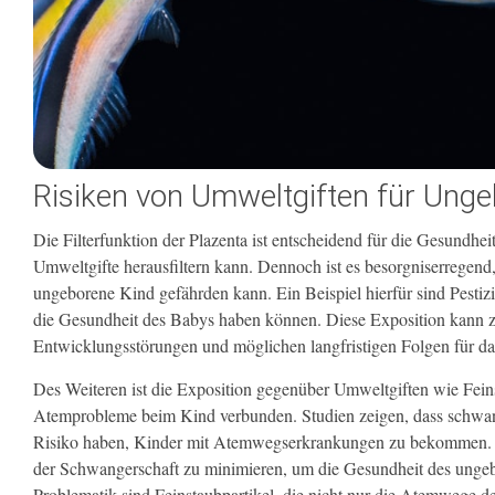
Risiken von Umweltgiften für Ung
Die Filterfunktion der Plazenta ist entscheidend für die Gesundhe
Umweltgifte herausfiltern kann. Dennoch ist es besorgniserregend
ungeborene Kind gefährden kann. Ein Beispiel hierfür sind Pestiz
die Gesundheit des Babys haben können. Diese Exposition kann zu
Entwicklungsstörungen und möglichen langfristigen Folgen für da
Des Weiteren ist die Exposition gegenüber Umweltgiften wie Fei
Atemprobleme beim Kind verbunden. Studien zeigen, dass schwang
Risiko haben, Kinder mit Atemwegserkrankungen zu bekommen. D
der Schwangerschaft zu minimieren, um die Gesundheit des ungebo
Problematik sind Feinstaubpartikel, die nicht nur die Atemwege d