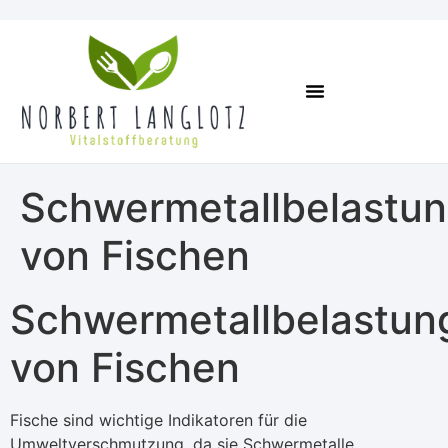
Online Kurse
Termin Vereinbaren
Schwermetallbelastu
von Fischen
Schwermetallbelastun
von Fischen
Fische sind wichtige Indikatoren für die
Umweltverschmutzung, da sie Schwermetalle