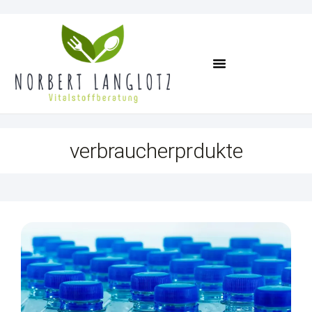
Termin Vereinbaren
verbraucherprdukte