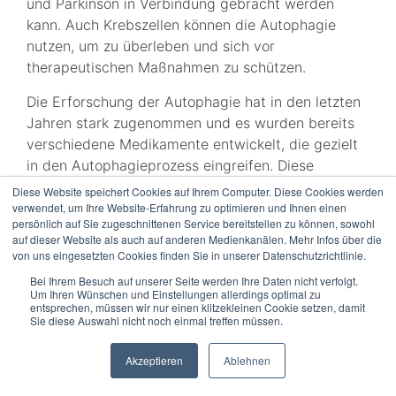
und Parkinson in Verbindung gebracht werden
kann. Auch Krebszellen können die Autophagie
nutzen, um zu überleben und sich vor
therapeutischen Maßnahmen zu schützen.
Die Erforschung der Autophagie hat in den letzten
Jahren stark zugenommen und es wurden bereits
verschiedene Medikamente entwickelt, die gezielt
in den Autophagieprozess eingreifen. Diese
Medikamente könnten in Zukunft zur Behandlung
Diese Website speichert Cookies auf Ihrem Computer. Diese Cookies werden
von Krankheiten eingesetzt werden, bei denen eine
verwendet, um Ihre Website-Erfahrung zu optimieren und Ihnen einen
persönlich auf Sie zugeschnittenen Service bereitstellen zu können, sowohl
gestörte Autophagie eine Rolle spielt.
auf dieser Website als auch auf anderen Medienkanälen. Mehr Infos über die
von uns eingesetzten Cookies finden Sie in unserer Datenschutzrichtlinie.
Wie funktioniert Autophagie auf
Bei Ihrem Besuch auf unserer Seite werden Ihre Daten nicht verfolgt.
zellulärer Ebene?
Um Ihren Wünschen und Einstellungen allerdings optimal zu
entsprechen, müssen wir nur einen klitzekleinen Cookie setzen, damit
Sie diese Auswahl nicht noch einmal treffen müssen.
Die Autophagie beinhaltet komplexe molekulare
Prozesse, die sorgfältig reguliert werden. Der
Akzeptieren
Ablehnen
Hauptmechanismus der Autophagie besteht aus
drei Hauptphasen: Initiation, Sequestrierung und