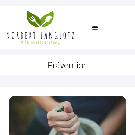
Termin Vereinbaren
Prävention