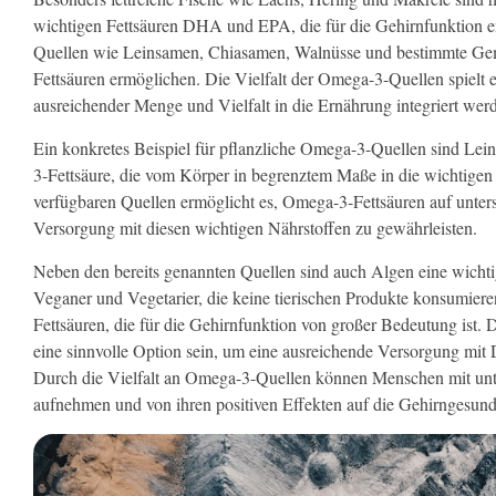
wichtigen Fettsäuren DHA und EPA, die für die Gehirnfunktion ent
Quellen wie Leinsamen, Chiasamen, Walnüsse und bestimmte Gemüs
Fettsäuren ermöglichen. Die Vielfalt der Omega-3-Quellen spielt ei
ausreichender Menge und Vielfalt in die Ernährung integriert we
Ein konkretes Beispiel für pflanzliche Omega-3-Quellen sind Lei
3-Fettsäure, die vom Körper in begrenztem Maße in die wichtig
verfügbaren Quellen ermöglicht es, Omega-3-Fettsäuren auf unter
Versorgung mit diesen wichtigen Nährstoffen zu gewährleisten.
Neben den bereits genannten Quellen sind auch Algen eine wichti
Veganer und Vegetarier, die keine tierischen Produkte konsumie
Fettsäuren, die für die Gehirnfunktion von großer Bedeutung ist
eine sinnvolle Option sein, um eine ausreichende Versorgung mit 
Durch die Vielfalt an Omega-3-Quellen können Menschen mit unt
aufnehmen und von ihren positiven Effekten auf die Gehirngesundh