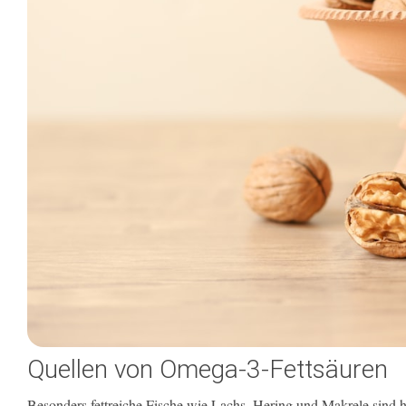
Quellen von Omega-3-Fettsäuren
Besonders fettreiche Fische wie Lachs, Hering und Makrele sind 