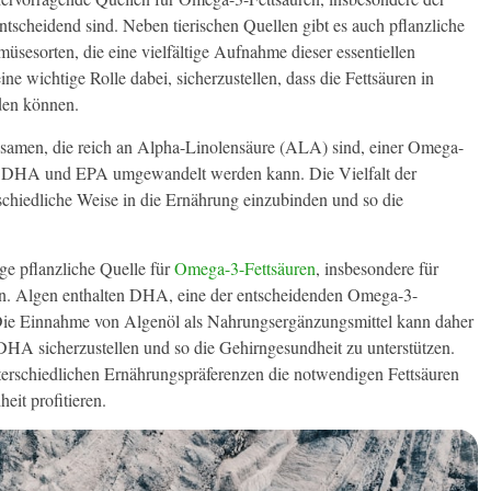
scheidend sind. Neben tierischen Quellen gibt es auch pflanzliche
esorten, die eine vielfältige Aufnahme dieser essentiellen
ne wichtige Rolle dabei, sicherzustellen, dass die Fettsäuren in
rden können.
nsamen, die reich an Alpha-Linolensäure (ALA) sind, einer Omega-
en DHA und EPA umgewandelt werden kann. Die Vielfalt der
schiedliche Weise in die Ernährung einzubinden und so die
ge pflanzliche Quelle für
Omega-3-Fettsäuren
, insbesondere für
ren. Algen enthalten DHA, eine der entscheidenden Omega-3-
. Die Einnahme von Algenöl als Nahrungsergänzungsmittel kann daher
DHA sicherzustellen und so die Gehirngesundheit zu unterstützen.
erschiedlichen Ernährungspräferenzen die notwendigen Fettsäuren
eit profitieren.