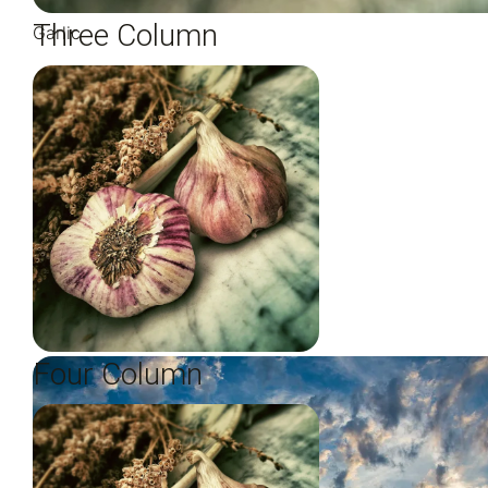
Three Column
Garlic
Four Column
Garlic