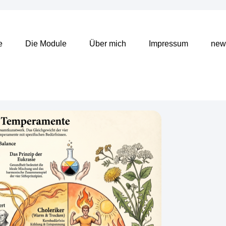
e
Die Module
Über mich
Impressum
news