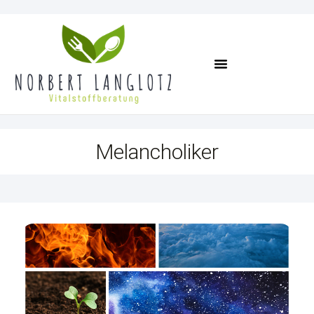
Termin Vereinbaren
Melancholiker