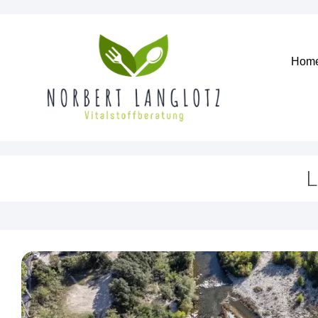
Hom
L