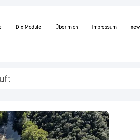
e
Die Module
Über mich
Impressum
news
uft