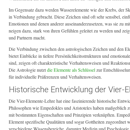
Im Gegensatz dazu werden Wasserelemente wie der Krebs, der Sko
in Verbindung gebracht. Diese Zeichen sind oft sehr sensibel, einf
Emotionen und denen anderer auseinanderzusetzen, was sie zu m
neigen dazu, stark von ihren Gefühlen geleitet zu werden und zei
und Partnern macht.
Die Verbindung zwischen den astrologischen Zeichen und den Elem
bietet Einblicke in tiefere Persönlichkeitsstrukturen und emotio
sind, zeigen oft charakteristische Verhaltensweisen und Reaktions
Die Astrologie nutzt
die Elemente als Schlüssel
zur Entschlüsselun
für individuelle Präferenzen und Verhaltensweisen.
Historische Entwicklung der Vier-
Die Vier-Elemente-Lehre hat eine faszinierende historische Entwic
Philosophen wie Empedokles und Aristoteles haben maßgeblich zur
mit bestimmten Eigenschaften und Prinzipien verknüpften. Empedok
Element spezifische Qualitäten und sogar Gottheiten zugeordnet w
verschiedene Wissensbereiche, darunter Medizin und Psychologie.