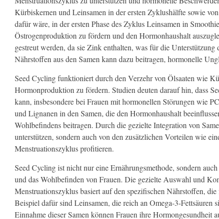
Menstruationszyklus zu unterstützen und hormonelle Beschwerden 
Kürbiskernen und Leinsamen in der ersten Zyklushälfte sowie vo
dafür wäre, in der ersten Phase des Zyklus Leinsamen in Smoothies
Östrogenproduktion zu fördern und den Hormonhaushalt auszugleic
gestreut werden, da sie Zink enthalten, was für die Unterstützung 
Nährstoffen aus den Samen kann dazu beitragen, hormonelle Ungl
Seed Cycling funktioniert durch den Verzehr von Ölsaaten wie Kü
Hormonproduktion zu fördern. Studien deuten darauf hin, dass S
kann, insbesondere bei Frauen mit hormonellen Störungen wie PCO
und Lignanen in den Samen, die den Hormonhaushalt beeinflusse
Wohlbefindens beitragen. Durch die gezielte Integration von Sam
unterstützen, sondern auch von den zusätzlichen Vorteilen wie ein
Menstruationszyklus profitieren.
Seed Cycling ist nicht nur eine Ernährungsmethode, sondern auc
und das Wohlbefinden von Frauen. Die gezielte Auswahl und Kom
Menstruationszyklus basiert auf den spezifischen Nährstoffen, di
Beispiel dafür sind Leinsamen, die reich an Omega-3-Fettsäuren 
Einnahme dieser Samen können Frauen ihre Hormongesundheit auf