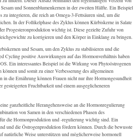
zu lindern. Dieser Ansatz beinhaltet den regelmäßigen Verzehr von
n Sesam und Sonnenblumenkernen in der zweiten Hälfte. Ein Beispiel
 zu integrieren, die reich an Omega-3-Fettsäuren sind, um die
hen. In der Follikelphase des Zyklus können Kürbiskerne in Salate
der Progesteronproduktion wichtig ist. Diese gezielte Zufuhr von
eichgewichte zu korrigieren und den Körper in Einklang zu bringen.
rbiskernen und Sesam, um den Zyklus zu stabilisieren und die
eed Cycling positive Auswirkungen auf das Hormonverhältnis haben
S. Ein interessantes Beispiel ist die Wirkung von Phytoöstrogenen
n können und somit zu einer Verbesserung des allgemeinen
en in die Ernährung können Frauen nicht nur ihre Hormongesundheit
er gesteigerten Fruchtbarkeit und einem ausgeglicheneren
h eine ganzheitliche Herangehensweise an die Hormonregulierung
bination von Samen in den verschiedenen Phasen des
e für die Hormonproduktion und -regulierung wichtig sind. Ein
sind und die Östrogenproduktion fördern können. Durch die bewusste
 natürliche Weise unterstützen und möglicherweise hormonell