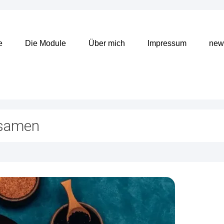
e
Die Module
Über mich
Impressum
news
nsamen