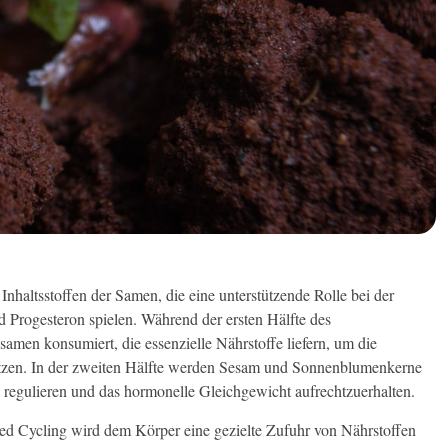
nhaltsstoffen der Samen, die eine unterstützende Rolle bei der
Progesteron spielen. Während der ersten Hälfte des
men konsumiert, die essenzielle Nährstoffe liefern, um die
ützen. In der zweiten Hälfte werden Sesam und Sonnenblumenkerne
u regulieren und das hormonelle Gleichgewicht aufrechtzuerhalten.
d Cycling wird dem Körper eine gezielte Zufuhr von Nährstoffen