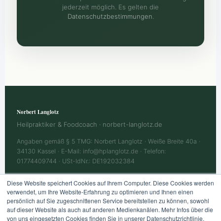
jederzeit möglich. Es gelten die
Datenschutzbestimmungen
.
Norbert Langlotz
Heilpraktiker & Foodcoach · norbert-langlotz.de
Angaben gemäß § 5 TMG: Norbert Langlotz · Weiße Breite 40a ·
34130 Kassel · E-Mail: info@hplanglotz.de · Telefon:
01774409744 · USt-IdNr.: DE192032384
Diese Website speichert Cookies auf Ihrem Computer. Diese Cookies werden
verwendet, um Ihre Website-Erfahrung zu optimieren und Ihnen einen
Impressum
Datenschutz
AGB
Haftungsausschluss
persönlich auf Sie zugeschnittenen Service bereitstellen zu können, sowohl
auf dieser Website als auch auf anderen Medienkanälen. Mehr Infos über die
von uns eingesetzten Cookies finden Sie in unserer Datenschutzrichtlinie.