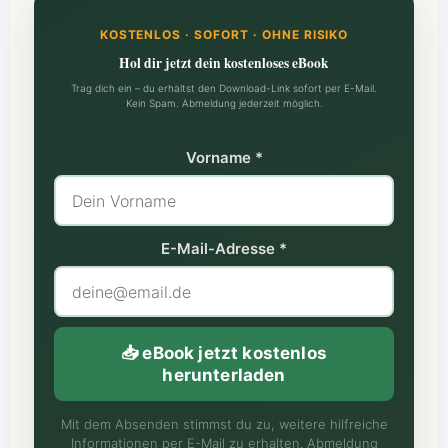
KOSTENLOS · SOFORT · OHNE RISIKO
Hol dir jetzt dein kostenloses eBook
Trag dich ein – du erhältst den Download-Link sofort per E-Mail.
Kein Spam. Abmeldung jederzeit möglich.
Vorname *
E-Mail-Adresse *
📥 eBook jetzt kostenlos
herunterladen
Mit dem Absenden stimmst du zu, weitere hilfreiche
Informationen per E-Mail zu erhalten. Abmeldung