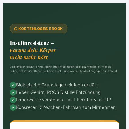
⬡ KOSTENLOSES EBOOK
Insulinresistenz –
warum dein Körper
nicht mehr hört
Verständlich erklärt, ohne Fachwörter: Was Insulinresistenz wirklich ist, wie sie
Leber, Gehirn und Hormone beeinflusst – und was du konkret dagegen tun kannst.
Biologische Grundlagen einfach erklärt
✓
Leber, Gehirn, PCOS & stille Entzündung
✓
Laborwerte verstehen – inkl. Ferritin & hsCRP
✓
Konkreter 12-Wochen-Fahrplan zum Mitnehmen
✓