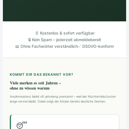
📄 Kostenlos & sofort verfügbar
🔒 Kein Spam – jederzeit abmeldebereit
📖 Ohne Fachwörter verständlich
✅ DSGVO-konform
KOMMT DIR DAS BEKANNT VOR?
Viele merken es seit Jahren –
ohne zu wissen warum
Insulinresistenz bleibt oft jahrelang unerkannt – weil der Nüchternblutzucker
lange normal bleibt. Dabei zeigt der Körper bereits deutliche Zeichen.
😴