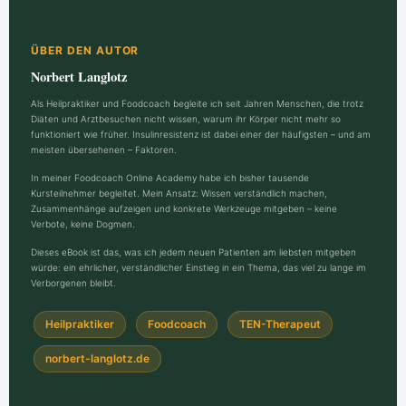
ÜBER DEN AUTOR
Norbert Langlotz
Als Heilpraktiker und Foodcoach begleite ich seit Jahren Menschen, die trotz
Diäten und Arztbesuchen nicht wissen, warum ihr Körper nicht mehr so
funktioniert wie früher. Insulinresistenz ist dabei einer der häufigsten – und am
meisten übersehenen – Faktoren.
In meiner Foodcoach Online Academy habe ich bisher tausende
Kursteilnehmer begleitet. Mein Ansatz: Wissen verständlich machen,
Zusammenhänge aufzeigen und konkrete Werkzeuge mitgeben – keine
Verbote, keine Dogmen.
Dieses eBook ist das, was ich jedem neuen Patienten am liebsten mitgeben
würde: ein ehrlicher, verständlicher Einstieg in ein Thema, das viel zu lange im
Verborgenen bleibt.
Heilpraktiker
Foodcoach
TEN-Therapeut
norbert-langlotz.de